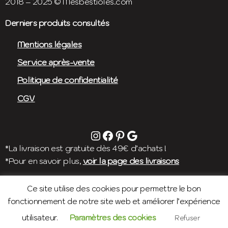
2018 – 2025 © Mesbestioles.com
Derniers produits consultés
Mentions légales
Service après-vente
Politique de confidentialité
CGV
instagram
facebook
pinterest
avis google
*La livraison est gratuite dès 49€ d’achats !
*Pour en savoir plus,
voir la page des livraisons
Ce site utilise des cookies pour permettre le bon
fonctionnement de notre site web et améliorer l’expérience
utilisateur.
Paramètres des cookies
Refuser
0