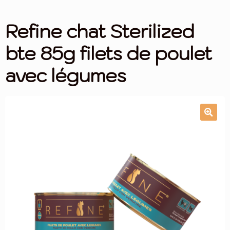
menu
Promotions
Ouvrir
enfan
Refine chat Sterilized
le
menu
NOS CROQUETTES
Ouvrir
bte 85g filets de poulet
enfan
le
menu
LES MÉDAILLES
avec légumes
enfan
ALIMENTATION
eee
Croquettes (Bientôt !)
Friandises