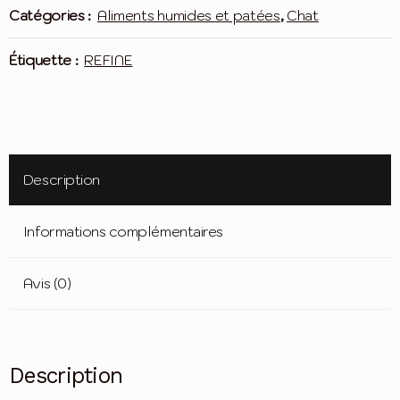
filets
Catégories :
Aliments humides et patées
,
Chat
de
poulet
Étiquette :
REFINE
avec
légumes
Description
Informations complémentaires
Avis (0)
Description