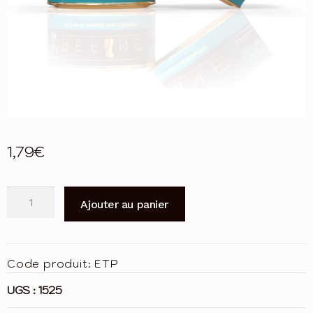
1,79
€
quantité
Ajouter au panier
de
Refine
chat
Code produit:
ETP
Sterilized
bte
UGS :
1525
85g