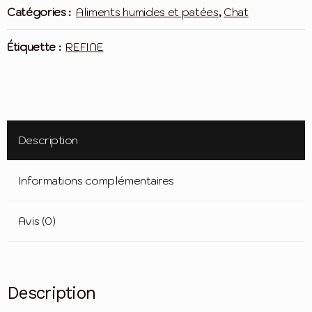
filets
Catégories :
Aliments humides et patées
,
Chat
de
poulet
Étiquette :
REFINE
avec
crevettes
Description
Informations complémentaires
Avis (0)
Description