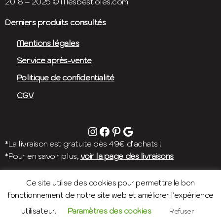
2018 – 2025 © Mesbestioles.com
Derniers produits consultés
Mentions légales
Service après-vente
Politique de confidentialité
CGV
instagram
facebook
pinterest
avis google
*La livraison est gratuite dès 49€ d’achats !
*Pour en savoir plus,
voir la page des livraisons
Ce site utilise des cookies pour permettre le bon
fonctionnement de notre site web et améliorer l’expérience
utilisateur.
Paramètres des cookies
Refuser
0