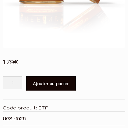
1,79
€
quantité
Ajouter au panier
de
Refine
chat
Code produit:
ETP
Sterilized
bte
UGS :
1526
85g