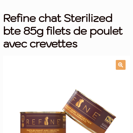
menu
Promotions
Ouvrir
enfan
Refine chat Sterilized
le
menu
NOS CROQUETTES
Ouvrir
bte 85g filets de poulet
enfan
le
menu
LES MÉDAILLES
avec crevettes
enfan
ALIMENTATION
eee
Croquettes (Bientôt !)
Friandises