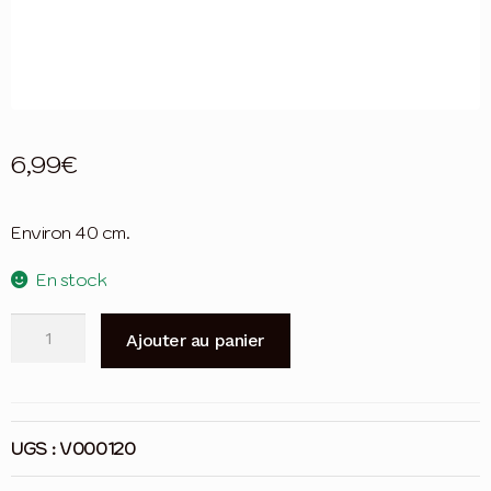
6,99
€
Environ 40 cm.
En stock
quantité
Ajouter au panier
de
IMAC
-
Corde
UGS :
V000120
2
noeuds